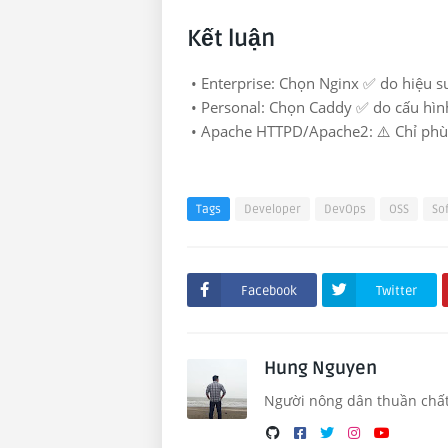
Kết luận
• Enterprise: Chọn Nginx ✅ do hiệu suấ
• Personal: Chọn Caddy ✅ do cấu hình
• Apache HTTPD/Apache2: ⚠️ Chỉ phù 
Tags
Developer
DevOps
OSS
So
Facebook
Twitter
Hung Nguyen
Người nông dân thuần chất, 