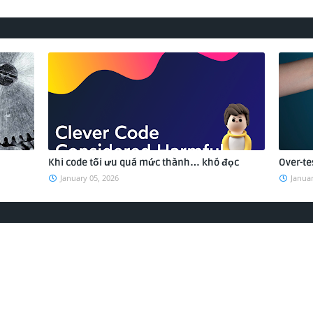
Khi code tối ưu quá mức thành… khó đọc
Over-te
January 05, 2026
Januar