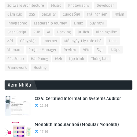
Software Architecture
Music
Photography
Developer
Cảm xúc
OSS
Security
Cuộc sống
Trải nghiệm
Ngẫm
Infographic
Leadership Journey
Linux
Suy nghĩ
Bash Script
PHP
AI
Hacking
Du lịch
Kinh nghiệm
đời
Công việc
Internet
Mỗi ngày 1 ly cafe nhỏ
Tools
Vietnam
Project Manager
Review
VPN
Đạo
AIOps
Góc Setup
Hải Phòng
Web
Lập trình
Thông báo
Framework
Hosting
Xem Nhiều
CISA: Certified Information Systems Auditor
22:54
Monolith modular hoá (Modular Monolith)
17:16