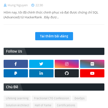
Hung Nguyen
22:30
Hôm nay, tôi đã chính thức chinh phục và đạt được chứng chỉ SQL
(Advanced) từ HackerRank . Đây đượ…
Tải thêm bài đăng
Follow Us
Chủ Đề
Lifelong Learning
Fractional CTO Confession
DevOps
Solution Architect
Hall of Fame
Certifications