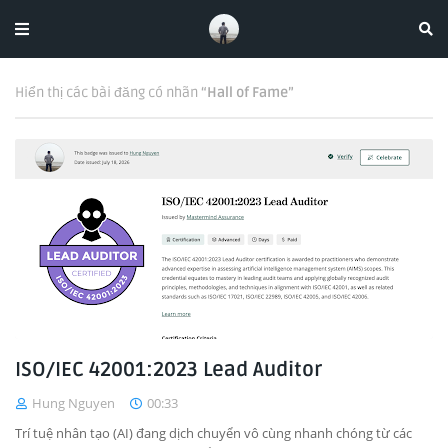
Hiển thị các bài đăng có nhãn
Hall of Fame
ISO/IEC 42001:2023 Lead Auditor
Hung Nguyen
00:33
Trí tuệ nhân tạo (AI) đang dịch chuyển vô cùng nhanh chóng từ các