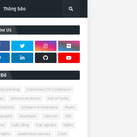
Thông báo
low Us
 Đề
ong Learning
Fractional CTO Confession
ps
Solution Architect
Hall of Fame
fications
Software Architecture
Music
ography
Developer
Cảm xúc
OSS
ity
Cuộc sống
Trải nghiệm
Ngẫm
raphic
Leadership Journey
Linux