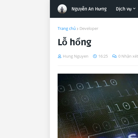
Nguyễn An Hưng
Dịch vụ
Trang chủ
Developer
Lỗ hổng
Hung Nguyen
16:25
0 Nhận xé