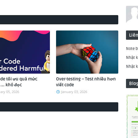
Liên
Note 
Nhật k
Nhật 
ode tối ưu quá mức
Over-testing – Test nhiều hơn
Blo
… khó đọc
viết code
ary 05, 2026
January 03, 2026