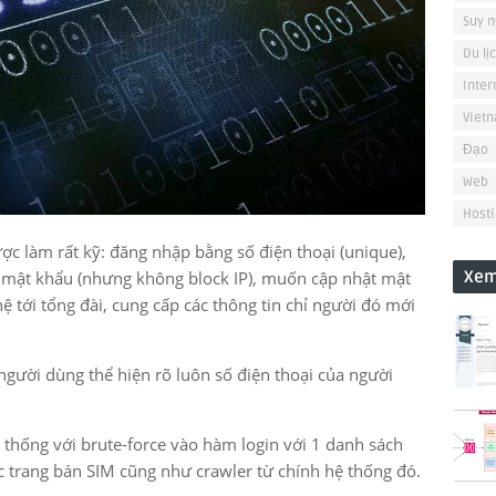
Suy n
Du lị
Inter
Viet
Đạo
Web
Hosti
ược làm rất kỹ: đăng nhập bằng số điện thoại (unique),
Xem
i mật khẩu (nhưng không block IP), muốn cập nhật mật
ệ tới tổng đài, cung cấp các thông tin chỉ người đó mới
 người dùng thể hiện rõ luôn số điện thoại của người
 thống với brute-force vào hàm login với 1 danh sách
các trang bán SIM cũng như crawler từ chính hệ thống đó.