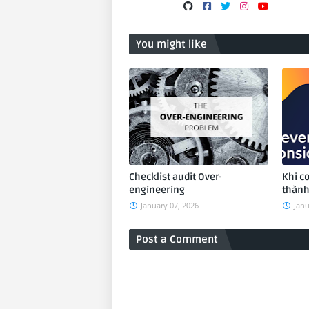
You might like
Checklist audit Over-
Khi c
engineering
thành
January 07, 2026
Janu
Post a Comment