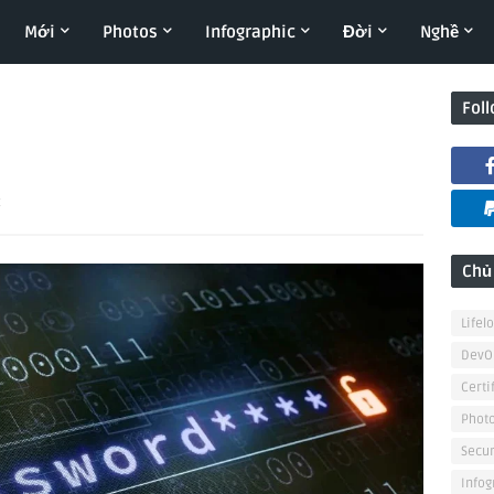
Mới
Photos
Infographic
Đời
Nghề
Fol
t
Chủ
Lifel
DevO
Certi
Phot
Secur
Infog