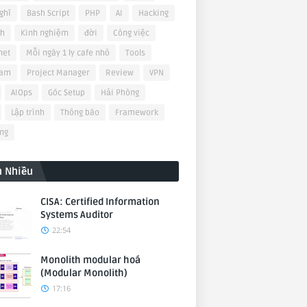
ghĩ
Bash Script
PHP
AI
Hacking
ch
Kinh nghiệm
đời
Công việc
net
Mỗi ngày 1 ly cafe nhỏ
Tools
nam
Project Manager
Review
VPN
AIOps
Góc Setup
Hải Phòng
Lập trình
Thông báo
Framework
ng
 Nhiều
CISA: Certified Information
Systems Auditor
22:54
Monolith modular hoá
(Modular Monolith)
17:16