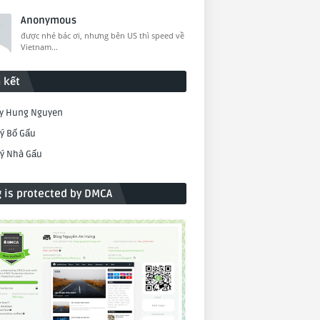
Anonymous
được nhé bác ơi, nhưng bên US thì speed về
Vietnam...
 kết
by Hung Nguyen
ý Bố Gấu
ký Nhà Gấu
g is protected by DMCA