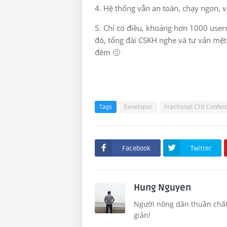
4. Hệ thống vẫn an toàn, chạy ngon, v
5. Chỉ có điều, khoảng hơn 1000 user
đó, tổng đài CSKH nghe và tư vấn mệ
đêm 🙂
Tags
Developer
Fractional CTO Confes
Facebook
Twitter
Hung Nguyen
Người nông dân thuần chất, 
giản!