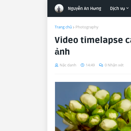
Nguyễn An Hưng
Dịch vụ
Trang chủ
Photography
Video timelapse c
ảnh
Nặc danh
14:49
0 Nhận xét