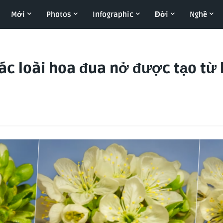
Mới
Photos
Infographic
Đời
Nghề
ác loài hoa đua nở được tạo từ