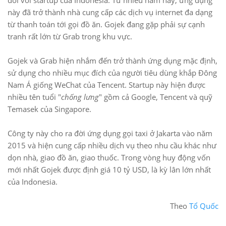
đối với startup của Indonesia. Từ nhiều năm nay, ứng dụng
này đã trở thành nhà cung cấp các dịch vụ internet đa dạng
từ thanh toán tới gọi đồ ăn. Gojek đang gặp phải sự cạnh
tranh rất lớn từ Grab trong khu vực.
Gojek và Grab hiện nhắm đến trở thành ứng dụng mặc định,
sử dụng cho nhiều mục đích của người tiêu dùng khắp Đông
Nam Á giống WeChat của Tencent. Startup này hiện được
nhiều tên tuổi "
chống lưng
" gồm cả Google, Tencent và quỹ
Temasek của Singapore.
Công ty này cho ra đời ứng dụng gọi taxi ở Jakarta vào năm
2015 và hiện cung cấp nhiều dịch vụ theo nhu cầu khác như
dọn nhà, giao đồ ăn, giao thuốc. Trong vòng huy động vốn
mới nhất Gojek được định giá 10 tỷ USD, là kỳ lân lớn nhất
của Indonesia.
Theo
Tổ Quốc