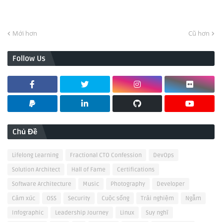
Mới hơn
Cũ hơn
Follow Us
Chủ Đề
Lifelong Learning
Fractional CTO Confession
DevOps
Solution Architect
Hall of Fame
Certifications
Software Architecture
Music
Photography
Developer
Cảm xúc
OSS
Security
Cuộc sống
Trải nghiệm
Ngẫm
Infographic
Leadership Journey
Linux
Suy nghĩ