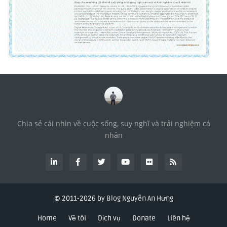
Chia sẻ cái nhìn về cuộc sống, suy nghĩ và trải nghiệm cá
nhân
© 2011-
2026 by
Blog Nguyễn An Hưng
Home
Về tôi
Dịch vụ
Donate
Liên hệ