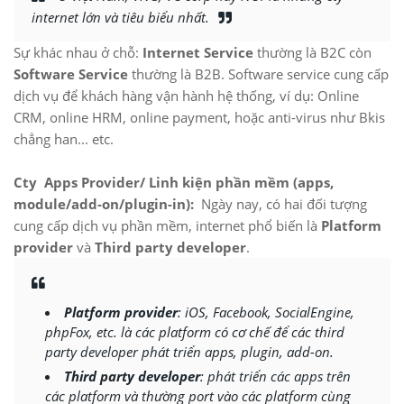
internet lớn và tiêu biểu nhất.
Sự khác nhau ở chỗ:
Internet Service
thường là B2C còn
Software Service
thường là B2B. Software service cung cấp
dịch vụ để khách hàng vận hành hệ thống, ví dụ: Online
CRM, online HRM, online payment, hoặc anti-virus như Bkis
chẳng han... etc.
Cty Apps Provider/ Linh kiện phần mềm (apps,
module/add-on/plugin-in):
Ngày nay, có hai đối tượng
cung cấp dịch vụ phần mềm, internet phổ biến là
Platform
provider
và
Third party developer
.
Platform provider
: iOS, Facebook, SocialEngine,
phpFox, etc. là các platform có cơ chế để các third
party developer phát triển apps, plugin, add-on.
Third party developer
: phát triển các apps trên
các platform và thường port vào các platform cùng