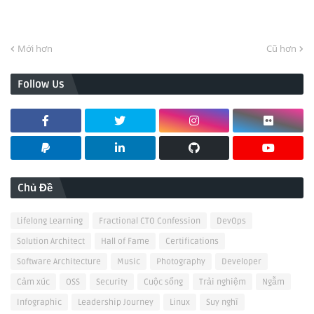
Mới hơn
Cũ hơn
Follow Us
Chủ Đề
Lifelong Learning
Fractional CTO Confession
DevOps
Solution Architect
Hall of Fame
Certifications
Software Architecture
Music
Photography
Developer
Cảm xúc
OSS
Security
Cuộc sống
Trải nghiệm
Ngẫm
Infographic
Leadership Journey
Linux
Suy nghĩ