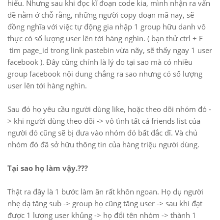
hiểu. Nhưng sau khi đọc kĩ đoạn code kia, mình nhận ra vấn
đề nằm ở chỗ rằng, những người copy đoạn mã nay, sẽ
đồng nghĩa với việc tự động gia nhập 1 group hữu danh vô
thực có số lượng user lên tới hàng nghìn. ( bạn thử ctrl + F
tìm page_id trong link pastebin vừa nãy, sẽ thấy ngay 1 user
facebook ). Đây cũng chính là lý do tại sao mà có nhiều
group facebook nội dung chẳng ra sao nhưng có số lượng
user lên tới hàng nghìn.
Sau đó họ yêu cầu người dùng like, hoặc theo dõi nhóm đó -
> khi người dùng theo dõi -> vô tình tất cả friends list của
người đó cũng sẽ bị đưa vào nhóm đó bất đắc dĩ. Và chủ
nhóm đó đã sở hữu thông tin của hàng triệu người dùng.
Tại sao họ làm vậy.???
Thật ra đây là 1 bước làm ăn rất khôn ngoan. Họ dụ người
nhẹ dạ tăng sub -> group họ cũng tăng user -> sau khi đạt
được 1 lượng user khủng -> họ đổi tên nhóm -> thành 1