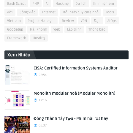
Bash Script
PHP
AI
Hacking
Du lịch
Kinh nghiệm
đời
Công việc
Internet
Mỗi ngày 1 ly cafe nhỏ
Tools
Vietnam
Project Manager
Review
VPN
Đạo
AIOps
Góc Setup
Hải Phòng
Web
Lập trình
Thông báo
Framework
Hosting
Xem Nhiều
CISA: Certified Information Systems Auditor
22:54
Monolith modular hoá (Modular Monolith)
17:16
Đông Thành Tây Tựu - Phim hài rất hay
05:37