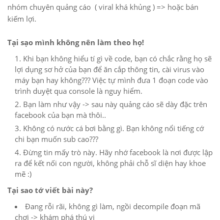
nhóm chuyên quảng cáo ( viral khá khủng ) => hoặc bán
kiếm lợi.
Tại sạo mình không nên làm theo họ!
Khi bạn không hiểu tí gì về code, bạn có chắc rằng họ sẽ
lợi dụng sơ hở của bạn để ăn cắp thông tin, cài virus vào
máy bạn hay không??? Việc tự mình đưa 1 đoạn code vào
trình duyệt qua console là nguy hiểm.
Bạn làm như vậy -> sau này quảng cáo sẽ dày đặc trên
facebook của bạn mà thôi..
Không có nước cá bơi bằng gì. Bạn không nổi tiếng cớ
chi bạn muốn sub cao???
Đừng tin mấy trò này. Hãy nhớ facebook là nơi được lập
ra để kết nối con người, không phải chỗ sĩ diện hay khoe
mẽ :)
Tại sao tớ viết bài này?
Đang rỗi rãi, không gì làm, ngồi decompile đoạn mã
chơi -> khám phá thú vị