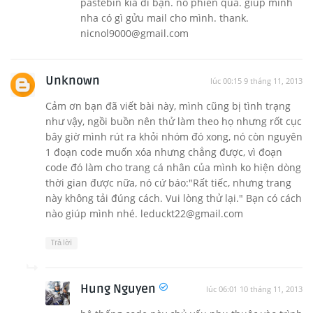
pastebin kia đi bạn. nó phiền quá. giúp mình
nha có gì gửu mail cho mình. thank.
nicnol9000@gmail.com
Unknown
lúc 00:15 9 tháng 11, 2013
Cảm ơn bạn đã viết bài này, mình cũng bị tình trạng
như vậy, ngồi buồn nên thử làm theo họ nhưng rốt cục
bây giờ mình rút ra khỏi nhóm đó xong, nó còn nguyên
1 đoạn code muốn xóa nhưng chẳng được, vì đoạn
code đó làm cho trang cá nhân của mình ko hiện dòng
thời gian được nữa, nó cứ báo:"Rất tiếc, nhưng trang
này không tải đúng cách. Vui lòng thử lại." Bạn có cách
nào giúp mình nhé.
leduckt22@gmail.com
Trả lời
Hung Nguyen
lúc 06:01 10 tháng 11, 2013