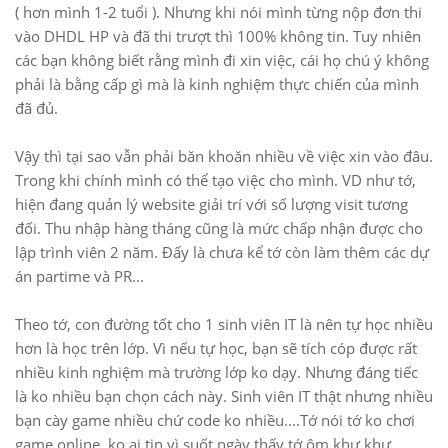
( hơn mình 1-2 tuổi ). Nhưng khi nói mình từng nộp đơn thi
vào DHDL HP và đã thi trượt thì 100% không tin. Tuy nhiên
các bạn không biết rằng mình đi xin việc, cái họ chú ý không
phải là bằng cấp gì mà là kinh nghiệm thực chiến của mình
đã đủ.
Vậy thì tại sao vẫn phải băn khoăn nhiều về việc xin vào đâu.
Trong khi chính mình có thể tạo việc cho mình. VD như tớ,
hiện đang quản lý website giải trí với số lượng visit tương
đối. Thu nhập hàng tháng cũng là mức chấp nhận được cho
lập trình viên 2 năm. Đấy là chưa kể tớ còn làm thêm các dự
án partime và PR...
Theo tớ, con đường tốt cho 1 sinh viên IT là nên tự học nhiều
hơn là học trên lớp. Vì nếu tự học, bạn sẽ tích cóp được rất
nhiều kinh nghiệm mà trường lớp ko dạy. Nhưng đáng tiếc
là ko nhiều bạn chọn cách này. Sinh viên IT thật nhưng nhiều
bạn cày game nhiều chứ code ko nhiều....Tớ nói tớ ko chơi
game online, ko ai tin vì suốt ngày thấy tớ ôm khư khư