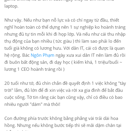
laptop.
Như vậy. Nếu như bạn nỗ lực và có chí ngay từ đầu, thiết
nghĩ hoàn toàn có thể dựng nên 1 sự nghiệp ko hoành tráng
nhưng đủ tự tin mỗi khi đi họp lớp. Và nếu như cái thu nhập
thụ động của bạn nhiều ( tức giàu ) thì làm sao phải lo đến
tuổi già không có lương hưu. Với dân IT, cái có được là quan
hệ rộng. Bác
Ngôn Phạm
ngày xưa xui dân IT nên làm đủ rồi
đi buôn bất động sản, đi dạy học ( kiếm khá, 1 triệu/buổi ~
lương 1 CEO hoành tráng rồi )
20 tuổi như tớ, đủ chín chắn đề quyết định 1 việc không "tày
trời" lắm, đủ lớn để đi xin việc và rời xa gia đình để bắt đầu
cuộc sống. Tớ tin rằng các bạn cũng vậy, chỉ có điều có bao
nhiêu người "dám" mà thôi!
Con đường phía trước không bằng phẳng vài trải dài hoa
hồng. Nhưng nếu không bước tiếp thì sẽ mãi dậm chân tại