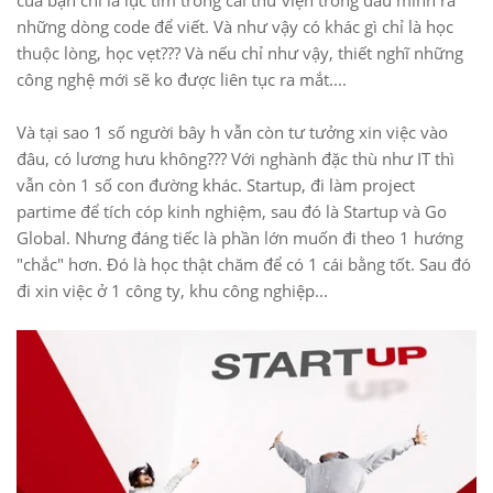
của bạn chỉ là lục tìm trong cái thư viện trong đầu mình ra
những dòng code để viết. Và như vậy có khác gì chỉ là học
thuộc lòng, học vẹt??? Và nếu chỉ như vậy, thiết nghĩ những
công nghệ mới sẽ ko được liên tục ra mắt....
Và tại sao 1 số người bây h vẫn còn tư tưởng xin việc vào
đâu, có lương hưu không??? Với nghành đặc thù như IT thì
vẫn còn 1 số con đường khác. Startup, đi làm project
partime để tích cóp kinh nghiệm, sau đó là Startup và Go
Global. Nhưng đáng tiếc là phần lớn muốn đi theo 1 hướng
"chắc" hơn. Đó là học thật chăm để có 1 cái bằng tốt. Sau đó
đi xin việc ở 1 công ty, khu công nghiệp...