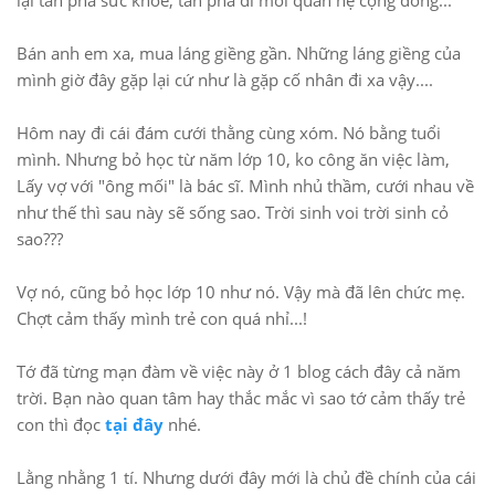
lại tàn phá sức khỏe, tàn phá đi mối quan hệ cộng đồng...
Bán anh em xa, mua láng giềng gần. Những láng giềng của
mình giờ đây gặp lại cứ như là gặp cố nhân đi xa vậy....
Hôm nay đi cái đám cưới thằng cùng xóm. Nó bằng tuổi
mình. Nhưng bỏ học từ năm lớp 10, ko công ăn việc làm,
Lấy vợ với "ông mối" là bác sĩ. Mình nhủ thầm, cưới nhau về
như thế thì sau này sẽ sống sao. Trời sinh voi trời sinh cỏ
sao???
Vợ nó, cũng bỏ học lớp 10 như nó. Vậy mà đã lên chức mẹ.
Chợt cảm thấy mình trẻ con quá nhỉ...!
Tớ đã từng mạn đàm về việc này ở 1 blog cách đây cả năm
trời. Bạn nào quan tâm hay thắc mắc vì sao tớ cảm thấy trẻ
con thì đọc
tại đây
nhé.
Lằng nhằng 1 tí. Nhưng dưới đây mới là chủ đề chính của cái