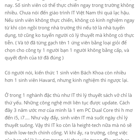
nay. Số sinh viên có thể thực chiến ngay trong trường không
nhiều. Chưa nói đến giáo trình IT Việt Nam thì quá lạc hậu.
Nếu sinh viên không thực chiến, không có kinh nghiệm ngay
từ khi còn ngồi trong nhà trường thì nếu tớ là nhà tuyển
dụng, tớ cũng ko tuyển người có lý thuyết mà không có thực
tiễn. ( Và tớ đã từng gạch tên 1 ứng viên bằng loại giỏi để
chọn cho công ty 1 người bạn 1 người không bằng cấp, và
quyết định của tớ đã đúng )
Có người nói, kiến thức 1 sinh viên Bách Khoa còn nhiều
hơn 1 sinh viên Havard, nhưng kinh nghiệm thì ngược lại.
Ở trong 1 nghành đặc thù như IT thì lý thuyết sách vở chỉ là
thứ yếu. Những công nghệ mới liên tục được update. Cách
đây 3 năm ước mơ của mình là 1 em PC Dual Core thì h mơ
đến i5, i7.... Như vậy đấy, sinh viên IT mà suốt ngày chỉ lý
thuyết suông. Vậy thì IT ko còn là height-tech nữa mà nó sẽ
thành low-tech chính cống. Vì khi ấy, ra trường, công việc