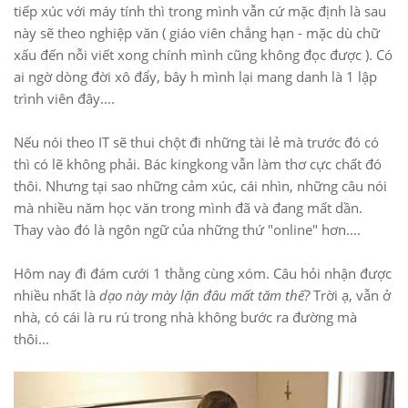
tiếp xúc với máy tính thì trong mình vẫn cứ mặc định là sau
này sẽ theo nghiệp văn ( giáo viên chẳng hạn - mặc dù chữ
xấu đến nỗi viết xong chính mình cũng không đọc được ). Có
ai ngờ dòng đời xô đẩy, bây h mình lại mang danh là 1 lập
trình viên đây....
Nếu nói theo IT sẽ thui chột đi những tài lẻ mà trước đó có
thì có lẽ không phải. Bác kingkong vẫn làm thơ cực chất đó
thôi. Nhưng tại sao những cảm xúc, cái nhìn, những câu nói
mà nhiều năm học văn trong mình đã và đang mất dần.
Thay vào đó là ngôn ngữ của những thứ "online" hơn....
Hôm nay đi đám cưới 1 thằng cùng xóm. Câu hỏi nhận được
nhiều nhất là
dạo này mày lặn đâu mất tăm thế?
Trời ạ, vẫn ở
nhà, có cái là ru rú trong nhà không bước ra đường mà
thôi...