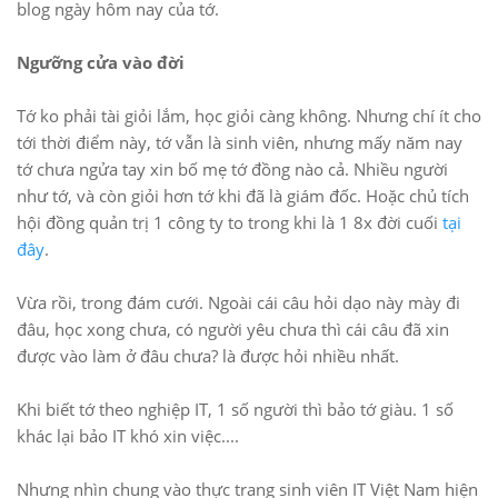
blog ngày hôm nay của tớ.
Ngưỡng cửa vào đời
Tớ ko phải tài giỏi lắm, học giỏi càng không. Nhưng chí ít cho
tới thời điểm này, tớ vẫn là sinh viên, nhưng mấy năm nay
tớ chưa ngửa tay xin bố mẹ tớ đồng nào cả. Nhiều người
như tớ, và còn giỏi hơn tớ khi đã là giám đốc. Hoặc chủ tích
hội đồng quản trị 1 công ty to trong khi là 1 8x đời cuối
tại
đây
.
Vừa rồi, trong đám cưới. Ngoài cái câu hỏi dạo này mày đi
đâu, học xong chưa, có người yêu chưa thì cái câu đã xin
được vào làm ở đâu chưa? là được hỏi nhiều nhất.
Khi biết tớ theo nghiệp IT, 1 số người thì bảo tớ giàu. 1 số
khác lại bảo IT khó xin việc....
Nhưng nhìn chung vào thực trang sinh viên IT Việt Nam hiện