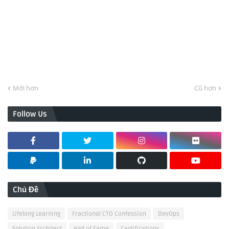
Mới hơn
Cũ hơn
Follow Us
Chủ Đề
Lifelong Learning
Fractional CTO Confession
DevOps
Solution Architect
Hall of Fame
Certifications