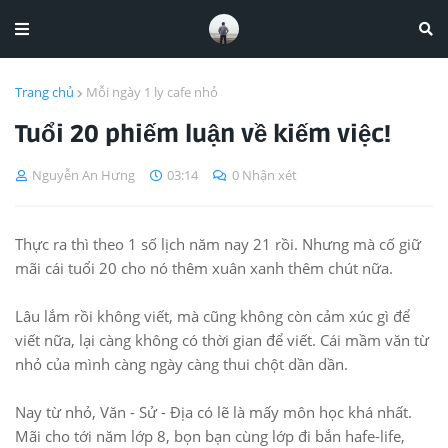
Trang chủ
Mỗi ngày 1 ly cafe nhỏ
Tuổi 20 phiếm luận về kiếm việc!
Nguyễn An Hưng
03:14
0 Nhận xét
Thực ra thì theo 1 số lịch năm nay 21 rồi. Nhưng mà cố giữ
mãi cái tuổi 20 cho nó thêm xuân xanh thêm chút nữa.
Lâu lắm rồi không viết, mà cũng không còn cảm xúc gì để
viết nữa, lại càng không có thời gian để viết. Cái mầm văn từ
nhỏ của mình càng ngày càng thui chột dần dần.
Nay từ nhỏ, Văn - Sử - Địa có lẽ là mấy môn học khá nhất.
Mãi cho tới năm lớp 8, bọn bạn cùng lớp đi bắn hafe-life,