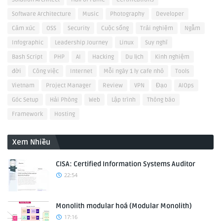
Software Architecture
Music
Photography
Developer
Cảm xúc
OSS
Security
Cuộc sống
Trải nghiệm
Ngẫm
Infographic
Leadership Journey
Linux
Suy nghĩ
Bash Script
PHP
AI
Hacking
Du lịch
Kinh nghiệm
đời
Công việc
Internet
Mỗi ngày 1 ly cafe nhỏ
Tools
Vietnam
Project Manager
Review
VPN
Đạo
AIOps
Góc Setup
Hải Phòng
Web
Lập trình
Thông báo
Framework
Hosting
Xem Nhiều
CISA: Certified Information Systems Auditor
22:54
Monolith modular hoá (Modular Monolith)
17:16