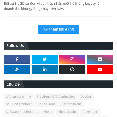
Bối cảnh : Giả sử đơn vị bạn tiếp nhận một hệ thống Legacy lớn,
doanh thu khủng, đang chạy trên AWS…
Tải thêm bài đăng
Follow Us
Chủ Đề
Lifelong Learning
Fractional CTO Confession
DevOps
Solution Architect
Hall of Fame
Certifications
Software Architecture
Music
Photography
Developer