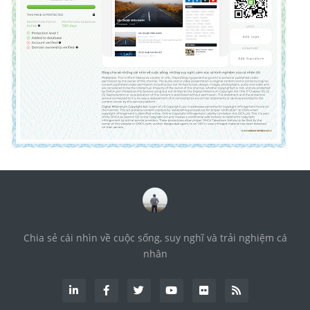
Chia sẻ cái nhìn về cuộc sống, suy nghĩ và trải nghiệm cá
nhân