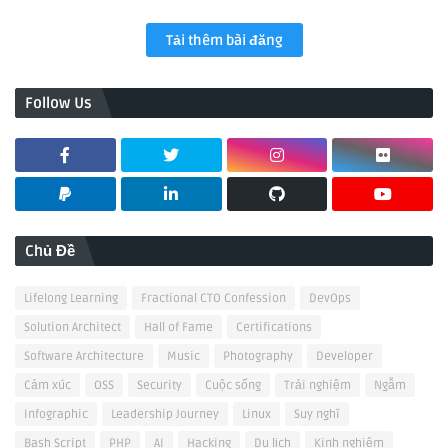
Tải thêm bài đăng
Follow Us
Chủ Đề
Lifelong Learning
Fractional CTO Confession
DevOps
Solution Architect
Hall of Fame
Certifications
Software Architecture
Music
Photography
Developer
Cảm xúc
OSS
Security
Cuộc sống
Trải nghiệm
Ngẫm
Infographic
Leadership Journey
Linux
Suy nghĩ
Bash Script
PHP
AI
Hacking
Du lịch
Kinh nghiệm