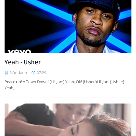
Yeah - Usher
Nặc danh
07:29
Peace up! A Town Down! [Lil' Jon:] Yeah, Ok! (Usher!)Lil' Jon! [Usher:]
Yeah, …