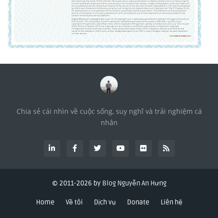
Chia sẻ cái nhìn về cuộc sống, suy nghĩ và trải nghiệm cá
nhân
© 2011-
2026 by
Blog Nguyễn An Hưng
Home
Về tôi
Dịch vụ
Donate
Liên hệ