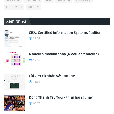
Framework
Hosting
Xem Nhiều
CISA: Certified Information Systems Auditor
22:54
Monolith modular hoá (Modular Monolith)
17:16
Cài VPN cá nhân với Outline
11:20
Đông Thành Tây Tựu - Phim hài rất hay
05:37