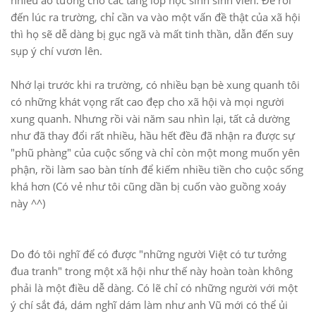
nhiều ảo tưởng cho các tầng lớp học sinh sinh viên. Để rồi
đến lúc ra trường, chỉ cần va vào một vấn đề thật của xã hội
thì họ sẽ dễ dàng bị gục ngã và mất tinh thần, dẫn đến suy
sụp ý chí vươn lên.
Nhớ lại trước khi ra trường, có nhiều bạn bè xung quanh tôi
có những khát vọng rất cao đẹp cho xã hội và mọi người
xung quanh. Nhưng rồi vài năm sau nhìn lại, tất cả dường
như đã thay đổi rất nhiều, hầu hết đều đã nhận ra được sự
"phũ phàng" của cuộc sống và chỉ còn một mong muốn yên
phận, rồi làm sao bàn tính để kiếm nhiều tiền cho cuộc sống
khá hơn (Có vẻ như tôi cũng dần bị cuốn vào guồng xoáy
này ^^)
Do đó tôi nghĩ để có được "những người Việt có tư tưởng
đua tranh" trong một xã hội như thế này hoàn toàn không
phải là một điều dễ dàng. Có lẽ chỉ có những người với một
ý chí sắt đá, dám nghĩ dám làm như anh Vũ mới có thể ủi