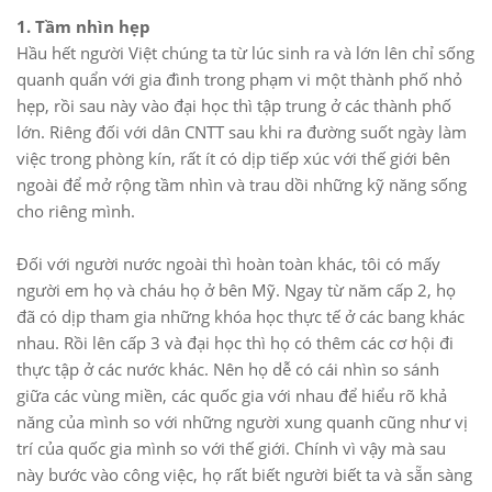
1. Tầm nhìn hẹp
Hầu hết người Việt chúng ta từ lúc sinh ra và lớn lên chỉ sống
quanh quẩn với gia đình trong phạm vi một thành phố nhỏ
hẹp, rồi sau này vào đại học thì tập trung ở các thành phố
lớn. Riêng đối với dân CNTT sau khi ra đường suốt ngày làm
việc trong phòng kín, rất ít có dịp tiếp xúc với thế giới bên
ngoài để mở rộng tầm nhìn và trau dồi những kỹ năng sống
cho riêng mình.
Đối với người nước ngoài thì hoàn toàn khác, tôi có mấy
người em họ và cháu họ ở bên Mỹ. Ngay từ năm cấp 2, họ
đã có dịp tham gia những khóa học thực tế ở các bang khác
nhau. Rồi lên cấp 3 và đại học thì họ có thêm các cơ hội đi
thực tập ở các nước khác. Nên họ dễ có cái nhìn so sánh
giữa các vùng miền, các quốc gia với nhau để hiểu rõ khả
năng của mình so với những người xung quanh cũng như vị
trí của quốc gia mình so với thế giới. Chính vì vậy mà sau
này bước vào công việc, họ rất biết người biết ta và sẵn sàng