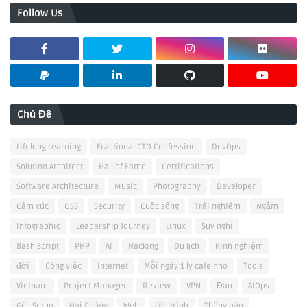
Follow Us
Chủ Đề
Lifelong Learning
Fractional CTO Confession
DevOps
Solution Architect
Hall of Fame
Certifications
Software Architecture
Music
Photography
Developer
Cảm xúc
OSS
Security
Cuộc sống
Trải nghiệm
Ngẫm
Infographic
Leadership Journey
Linux
Suy nghĩ
Bash Script
PHP
AI
Hacking
Du lịch
Kinh nghiệm
đời
Công việc
Internet
Mỗi ngày 1 ly cafe nhỏ
Tools
Vietnam
Project Manager
Review
VPN
Đạo
AIOps
Góc Setup
Hải Phòng
Web
Lập trình
Thông báo