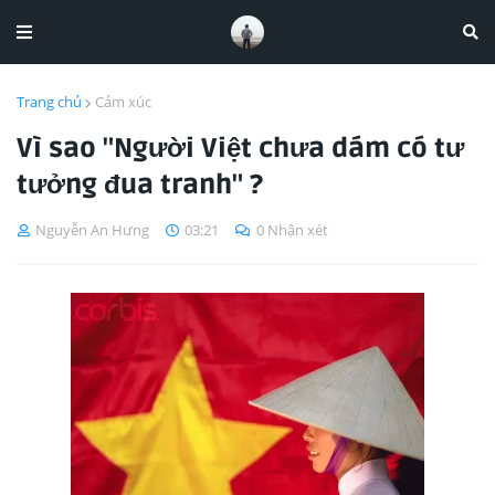
Trang chủ
Cảm xúc
Vì sao "Người Việt chưa dám có tư
tưởng đua tranh" ?
Nguyễn An Hưng
03:21
0 Nhận xét